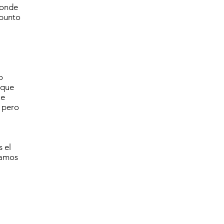
 donde
 punto
o
 que
ue
, pero
 el
gamos